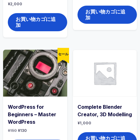
¥
2,000
お買い物カゴに追
加
お買い物カゴに追
加
セール
WordPress for
Complete Blender
Beginners – Master
Creator, 3D Modelling
WordPress
¥
1,000
元
現
¥
150
¥
130
の
在
お買い物カゴに追
価
の