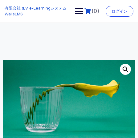
Skip
有限会社REV e-Learningシステム
to
(0)
ログイン
WallsLMS
content