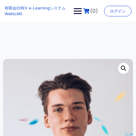
Skip
有限会社REV e-Learningシステム
to
(0)
ログイン
WallsLMS
content