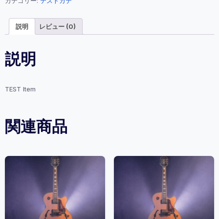
品
カテゴリー:
テストカテ
4
個
説明
レビュー (0)
説明
TEST Item
関連商品