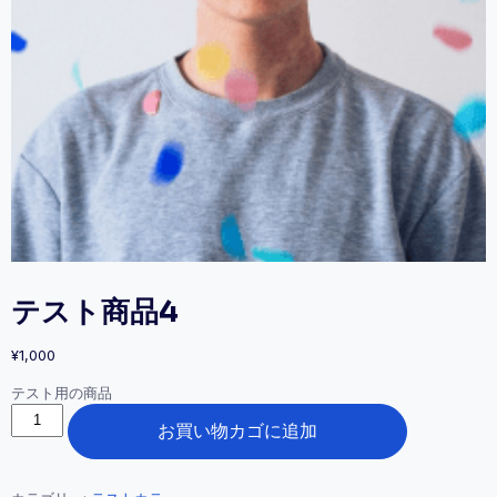
テスト商品4
¥
1,000
テスト用の商品
テ
お買い物カゴに追加
ス
ト
商